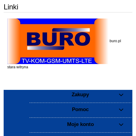
Linki
buro.pl
stara witryna
Zakupy
Pomoc
Moje konto