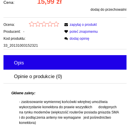
15,99 zł
Cena:
dodaj do przechowalni
Ocena:
zapytaj o produkt
Producent:
-
poleć znajomemu
Kod produktu:
dodaj opinię
33_20131003152321
Opis
Opinie o produkcie (0)
Główne zalety:
- zastosowanie wymiennej końcówki wkrętnej umożliwia
wykorzystanie konektora do prawie wszystkich dostępnych
na rynku modemów (większość routerów posiada gniazda SMA
i do podłączenia anteny nie wymagane jest pośrednictwo
konektora)