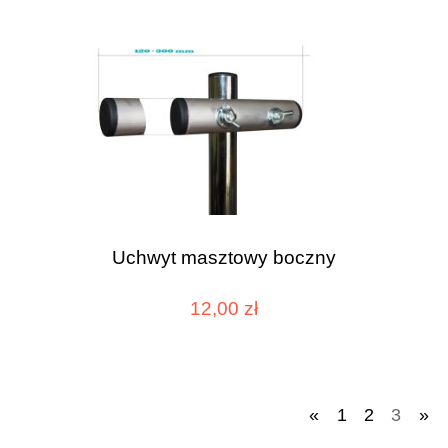
Uchwyt masztowy boczny
12,00 zł
«
1
2
3
»